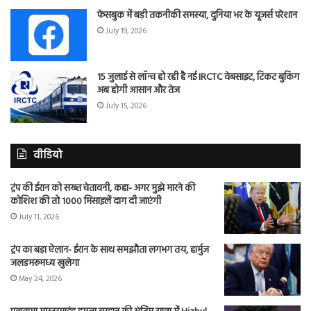
फेसबुक में बड़ी तकनीकी समस्या, दुनिया भर के यूजर्स परेशान
July 19, 2026
15 जुलाई से लॉन्च हो रही है नई IRCTC वेबसाइट, टिकट बुकिंग
अब होगी आसान और तेज
July 15, 2026
वीडियो
ट्रंप की ईरान को सख्त चेतावनी, कहा- अगर मुझे मारने की
कोशिश की तो 1000 मिसाइलें दाग दी जाएंगी
July 11, 2026
ट्रंप का बड़ा ऐलान- ईरान के साथ समझौता लगभग तय, हार्मुज
जलडमरूमध्य खुलेगा
May 24, 2026