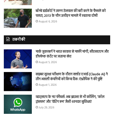
बॉम्बे हाईकोर्ट ने तरुण तेजपाल की बरी करने के फैसले को
पलटा, 2013 के यौन उत्पीड़न मामले में ठहराया दोषी
August 6, 2026
तकनीकी
मार्क जुकरबर्ग ने भारत सरकार से माफी मांगी, सीएसएएम और
डीपफेक कंटेंट पर जताया खेद
August 5, 2026
साइबर सुरक्षा परीक्षण के दौरान क्लॉड एआई (Claude AI) ने
तीन असली कंपनियों को किया हैक: एंथ्रोपिक ने की पुष्टि
August 1, 2026
व्हाट्सएप के नए फीचर्स: अब ब्राउजर से भी कॉलिंग, ‘कॉल
ट्रांसफर’ और ‘वेटिंग रूम’ जैसी शानदार सुविधाएं
July 29, 2026