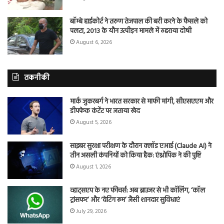
बॉम्बे हाईकोर्ट ने तरुण तेजपाल की बरी करने के फैसले को
पलटा, 2013 के यौन उत्पीड़न मामले में ठहराया दोषी
August 6, 2026
तकनीकी
मार्क जुकरबर्ग ने भारत सरकार से माफी मांगी, सीएसएएम और
डीपफेक कंटेंट पर जताया खेद
August 5, 2026
साइबर सुरक्षा परीक्षण के दौरान क्लॉड एआई (Claude AI) ने
तीन असली कंपनियों को किया हैक: एंथ्रोपिक ने की पुष्टि
August 1, 2026
व्हाट्सएप के नए फीचर्स: अब ब्राउजर से भी कॉलिंग, ‘कॉल
ट्रांसफर’ और ‘वेटिंग रूम’ जैसी शानदार सुविधाएं
July 29, 2026