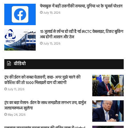
फेसबुक में बड़ी तकनीकी समस्या, दुनिया भर के यूजर्स परेशान
July 19, 2026
15 जुलाई से लॉन्च हो रही है नई IRCTC वेबसाइट, टिकट बुकिंग
अब होगी आसान और तेज
July 15, 2026
वीडियो
ट्रंप की ईरान को सख्त चेतावनी, कहा- अगर मुझे मारने की
कोशिश की तो 1000 मिसाइलें दाग दी जाएंगी
July 11, 2026
ट्रंप का बड़ा ऐलान- ईरान के साथ समझौता लगभग तय, हार्मुज
जलडमरूमध्य खुलेगा
May 24, 2026