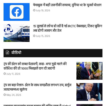
फेसबुक में बड़ी तकनीकी समस्या, दुनिया भर के यूजर्स परेशान
July 19, 2026
15 जुलाई से लॉन्च हो रही है नई IRCTC वेबसाइट, टिकट बुकिंग
अब होगी आसान और तेज
July 15, 2026
वीडियो
ट्रंप की ईरान को सख्त चेतावनी, कहा- अगर मुझे मारने की
कोशिश की तो 1000 मिसाइलें दाग दी जाएंगी
July 11, 2026
ट्रंप का बड़ा ऐलान- ईरान के साथ समझौता लगभग तय, हार्मुज
जलडमरूमध्य खुलेगा
May 24, 2026