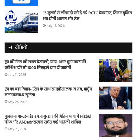
15 जुलाई से लॉन्च हो रही है नई IRCTC वेबसाइट, टिकट बुकिंग
अब होगी आसान और तेज
July 15, 2026
वीडियो
ट्रंप की ईरान को सख्त चेतावनी, कहा- अगर मुझे मारने की
कोशिश की तो 1000 मिसाइलें दाग दी जाएंगी
July 11, 2026
ट्रंप का बड़ा ऐलान- ईरान के साथ समझौता लगभग तय, हार्मुज
जलडमरूमध्य खुलेगा
May 24, 2026
पुलवामा मास्टरमाइंड हमजा बुरहान की अंतिम यात्रा में Hizbul
चीफ और Al-Badr सरगना समेत कई आतंकी शामिल
May 23, 2026