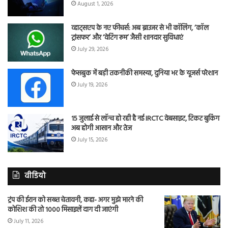
August 1, 2026
व्हाट्सएप के नए फीचर्स: अब ब्राउजर से भी कॉलिंग, ‘कॉल
ट्रांसफर’ और ‘वेटिंग रूम’ जैसी शानदार सुविधाएं
July 29, 2026
फेसबुक में बड़ी तकनीकी समस्या, दुनिया भर के यूजर्स परेशान
July 19, 2026
15 जुलाई से लॉन्च हो रही है नई IRCTC वेबसाइट, टिकट बुकिंग
अब होगी आसान और तेज
July 15, 2026
वीडियो
ट्रंप की ईरान को सख्त चेतावनी, कहा- अगर मुझे मारने की
कोशिश की तो 1000 मिसाइलें दाग दी जाएंगी
July 11, 2026