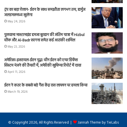
ट्रंप का बड़ा ऐलान- ईरान के साथ समझौता लगभग तय, हार्मुज
जलडमरूमध्य खुलेगा
May 24, 2026
पुलवामा मास्टरमाइंड हमजा बुरहान की अंतिम यात्रा में Hizbul
चीफ और Al-Badr सरगना समेत कई आतंकी शामिल
May 23, 2026
अमेरिका-इजरायल-ईरान युद्ध: चीन ईरान को एयर डिफेंस
सिस्टम भेजने की तैयारी में, अमेरिकी खुफिया रिपोर्ट में दावा
April 11, 2026
ईरान ने कतर के सबसे बड़े गैस केंद्र रास लाफान पर हमला किया
March 19, 2026
© Copyright 2026, All Rights Reserved |
Jannah Theme by TieLabs