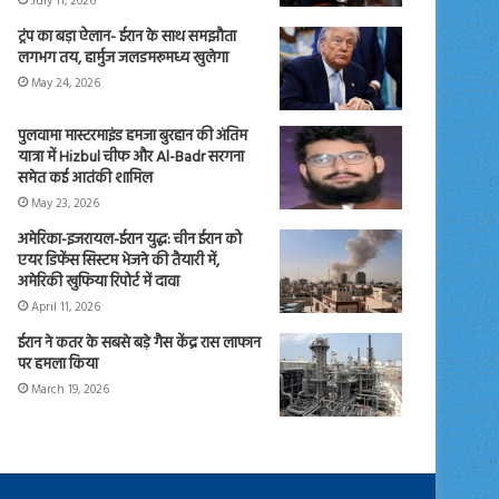
July 11, 2026
ट्रंप का बड़ा ऐलान- ईरान के साथ समझौता
लगभग तय, हार्मुज जलडमरूमध्य खुलेगा
May 24, 2026
पुलवामा मास्टरमाइंड हमजा बुरहान की अंतिम
यात्रा में Hizbul चीफ और Al-Badr सरगना
समेत कई आतंकी शामिल
May 23, 2026
अमेरिका-इजरायल-ईरान युद्ध: चीन ईरान को
एयर डिफेंस सिस्टम भेजने की तैयारी में,
अमेरिकी खुफिया रिपोर्ट में दावा
April 11, 2026
ईरान ने कतर के सबसे बड़े गैस केंद्र रास लाफान
पर हमला किया
March 19, 2026