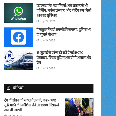
व्हाट्सएप के नए फीचर्स: अब ब्राउजर से भी
कॉलिंग, ‘कॉल ट्रांसफर’ और ‘वेटिंग रूम’ जैसी
शानदार सुविधाएं
July 29, 2026
फेसबुक में बड़ी तकनीकी समस्या, दुनिया भर
के यूजर्स परेशान
July 19, 2026
15 जुलाई से लॉन्च हो रही है नई IRCTC
वेबसाइट, टिकट बुकिंग अब होगी आसान और
तेज
July 15, 2026
वीडियो
ट्रंप की ईरान को सख्त चेतावनी, कहा- अगर
मुझे मारने की कोशिश की तो 1000 मिसाइलें
दाग दी जाएंगी