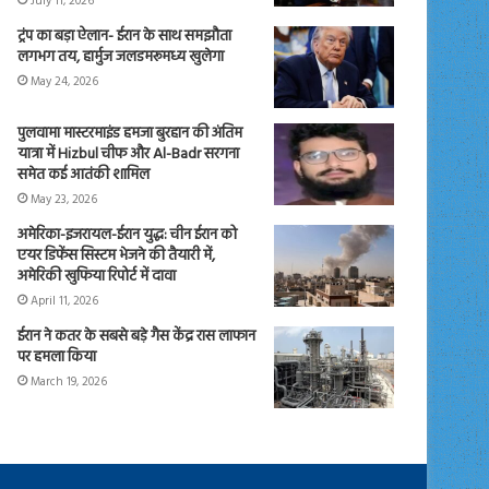
July 11, 2026
ट्रंप का बड़ा ऐलान- ईरान के साथ समझौता
लगभग तय, हार्मुज जलडमरूमध्य खुलेगा
May 24, 2026
पुलवामा मास्टरमाइंड हमजा बुरहान की अंतिम
यात्रा में Hizbul चीफ और Al-Badr सरगना
समेत कई आतंकी शामिल
May 23, 2026
अमेरिका-इजरायल-ईरान युद्ध: चीन ईरान को
एयर डिफेंस सिस्टम भेजने की तैयारी में,
अमेरिकी खुफिया रिपोर्ट में दावा
April 11, 2026
ईरान ने कतर के सबसे बड़े गैस केंद्र रास लाफान
पर हमला किया
March 19, 2026