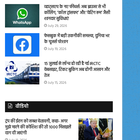
व्हाट्सएप के नए फीचर्स: अब ब्राउजर से भी
कॉलिंग, ‘कॉल ट्रांसफर’ और ‘वेटिंग रूम’ जैसी
शानदार सुविधाएं
July 29, 2026
फेसबुक में बड़ी तकनीकी समस्या, दुनिया भर
के यूजर्स परेशान
July 19, 2026
15 जुलाई से लॉन्च हो रही है नई IRCTC
वेबसाइट, टिकट बुकिंग अब होगी आसान और
तेज
July 15, 2026
वीडियो
ट्रंप की ईरान को सख्त चेतावनी, कहा- अगर
मुझे मारने की कोशिश की तो 1000 मिसाइलें
दाग दी जाएंगी