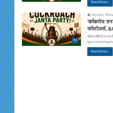
Read More »
TAKVEEM
Ma
‘कॉकरोच जनता 
फॉलोअर्स, B
सोशल मीडिया पर इन दिन
देश
(@cockroachjanta
Read More »