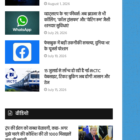
August 1, 2026
व्हाट्सएप के नए फीचर्स: अब ब्राउजर से भी
कॉलिंग, ‘कॉल ट्रांसफर’ और ‘वेटिंग रूम’ जैसी
शानदार सुविधाएं
July 29, 2026
फेसबुक में बड़ी तकनीकी समस्या, दुनिया भर
के यूजर्स परेशान
July 19, 2026
15 जुलाई से लॉन्च हो रही है नई IRCTC
वेबसाइट, टिकट बुकिंग अब होगी आसान और
तेज
July 15, 2026
वीडियो
ट्रंप की ईरान को सख्त चेतावनी, कहा- अगर
मुझे मारने की कोशिश की तो 1000 मिसाइलें