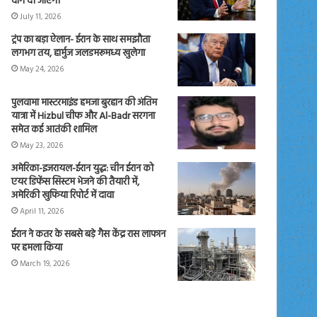
दाग दी जाएंगी
July 11, 2026
ट्रंप का बड़ा ऐलान- ईरान के साथ समझौता
लगभग तय, हार्मुज जलडमरूमध्य खुलेगा
May 24, 2026
पुलवामा मास्टरमाइंड हमजा बुरहान की अंतिम
यात्रा में Hizbul चीफ और Al-Badr सरगना
समेत कई आतंकी शामिल
May 23, 2026
अमेरिका-इजरायल-ईरान युद्ध: चीन ईरान को
एयर डिफेंस सिस्टम भेजने की तैयारी में,
अमेरिकी खुफिया रिपोर्ट में दावा
April 11, 2026
ईरान ने कतर के सबसे बड़े गैस केंद्र रास लाफान
पर हमला किया
March 19, 2026