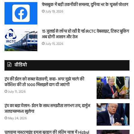
फेसबुक में बड़ी तकनीकी समस्या, दुनिया भर के यूजर्स परेशान
July 19, 2026
15 जुलाई से लॉन्च हो रही है नई IRCTC वेबसाइट, टिकट बुकिंग
अब होगी आसान और तेज
July 15, 2026
वीडियो
ट्रंप की ईरान को सख्त चेतावनी, कहा- अगर मुझे मारने की
कोशिश की तो 1000 मिसाइलें दाग दी जाएंगी
July 11, 2026
ट्रंप का बड़ा ऐलान- ईरान के साथ समझौता लगभग तय, हार्मुज
जलडमरूमध्य खुलेगा
May 24, 2026
पुलवामा मास्टरमाइंड हमजा बुरहान की अंतिम यात्रा में Hizbul