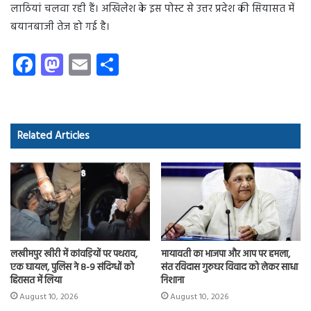
लाठियां चलवा रही हैं। अखिलेश के इस पोस्ट से उत्तर प्रदेश की सियासत में
बयानबाजी तेज हो गई है।
Fa
M
E
S
ce
as
m
ha
b
to
ail
re
o
d
Related Articles
ok
o
n
लखीमपुर खीरी में कांवड़ियों पर पथराव,
मायावती का भाजपा और आप पर हमला,
एक घायल, पुलिस ने 8-9 संदिग्धों को
संत रविदास गुरुघर विवाद को लेकर साधा
हिरासत में लिया
निशाना
August 10, 2026
August 10, 2026