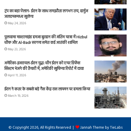
ट्रंप का बड़ा ऐलान- ईरान के साथ समझौता लगभग तय, हार्मुज
जलडमरूमध्य खुलेगा
May 24, 2026
पुलवामा मास्टरमाइंड हमजा बुरहान की अंतिम यात्रा में Hizbul
चीफ और Al-Badr सरगना समेत कई आतंकी शामिल
May 23, 2026
अमेरिका-इजरायल-ईरान युद्ध: चीन ईरान को एयर डिफेंस
सिस्टम भेजने की तैयारी में, अमेरिकी खुफिया रिपोर्ट में दावा
April 11, 2026
ईरान ने कतर के सबसे बड़े गैस केंद्र रास लाफान पर हमला किया
March 19, 2026
© Copyright 2026, All Rights Reserved |
Jannah Theme by TieLabs