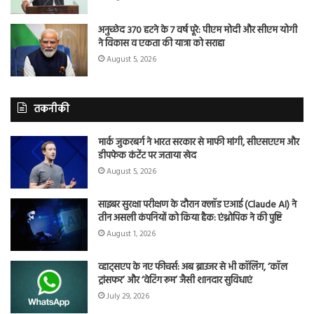
अनुच्छेद 370 हटने के 7 वर्ष पूरे: पीएम मोदी और सीएम योगी
ने विकास व एकता की यात्रा को सराहा
August 5, 2026
तकनीकी
मार्क जुकरबर्ग ने भारत सरकार से माफी मांगी, सीएसएएम और
डीपफेक कंटेंट पर जताया खेद
August 5, 2026
साइबर सुरक्षा परीक्षण के दौरान क्लॉड एआई (Claude AI) ने
तीन असली कंपनियों को किया हैक: एंथ्रोपिक ने की पुष्टि
August 1, 2026
व्हाट्सएप के नए फीचर्स: अब ब्राउजर से भी कॉलिंग, ‘कॉल
ट्रांसफर’ और ‘वेटिंग रूम’ जैसी शानदार सुविधाएं
July 29, 2026