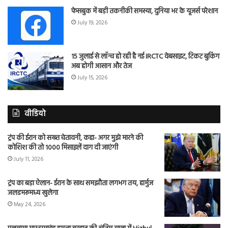
फेसबुक में बड़ी तकनीकी समस्या, दुनिया भर के यूजर्स परेशान
July 19, 2026
15 जुलाई से लॉन्च हो रही है नई IRCTC वेबसाइट, टिकट बुकिंग
अब होगी आसान और तेज
July 15, 2026
वीडियो
ट्रंप की ईरान को सख्त चेतावनी, कहा- अगर मुझे मारने की
कोशिश की तो 1000 मिसाइलें दाग दी जाएंगी
July 11, 2026
ट्रंप का बड़ा ऐलान- ईरान के साथ समझौता लगभग तय, हार्मुज
जलडमरूमध्य खुलेगा
May 24, 2026