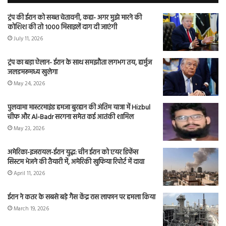
ट्रंप की ईरान को सख्त चेतावनी, कहा- अगर मुझे मारने की
कोशिश की तो 1000 मिसाइलें दाग दी जाएंगी
July 11, 2026
ट्रंप का बड़ा ऐलान- ईरान के साथ समझौता लगभग तय, हार्मुज
जलडमरूमध्य खुलेगा
May 24, 2026
पुलवामा मास्टरमाइंड हमजा बुरहान की अंतिम यात्रा में Hizbul
चीफ और Al-Badr सरगना समेत कई आतंकी शामिल
May 23, 2026
अमेरिका-इजरायल-ईरान युद्ध: चीन ईरान को एयर डिफेंस
सिस्टम भेजने की तैयारी में, अमेरिकी खुफिया रिपोर्ट में दावा
April 11, 2026
ईरान ने कतर के सबसे बड़े गैस केंद्र रास लाफान पर हमला किया
March 19, 2026