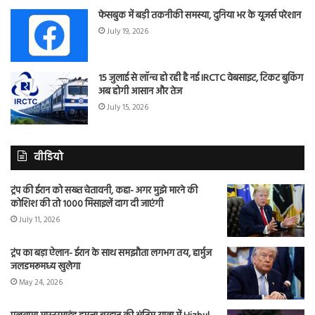
फेसबुक में बड़ी तकनीकी समस्या, दुनिया भर के यूजर्स परेशान
July 19, 2026
15 जुलाई से लॉन्च हो रही है नई IRCTC वेबसाइट, टिकट बुकिंग
अब होगी आसान और तेज
July 15, 2026
वीडियो
ट्रंप की ईरान को सख्त चेतावनी, कहा- अगर मुझे मारने की
कोशिश की तो 1000 मिसाइलें दाग दी जाएंगी
July 11, 2026
ट्रंप का बड़ा ऐलान- ईरान के साथ समझौता लगभग तय, हार्मुज
जलडमरूमध्य खुलेगा
May 24, 2026