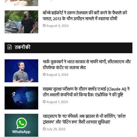
बॉम्बे हाईकोर्ट ने तरुण तेजपाल की बरी करने के फैसले को
पलटा, 2013 के यौन उत्पीड़न मामले में ठहराया दोषी
August 6, 2026
तकनीकी
मार्क जुकरबर्ग ने भारत सरकार से माफी मांगी, सीएसएएम और
डीपफेक कंटेंट पर जताया खेद
August 5, 2026
साइबर सुरक्षा परीक्षण के दौरान क्लॉड एआई (Claude AI) ने
तीन असली कंपनियों को किया हैक: एंथ्रोपिक ने की पुष्टि
August 1, 2026
व्हाट्सएप के नए फीचर्स: अब ब्राउजर से भी कॉलिंग, ‘कॉल
ट्रांसफर’ और ‘वेटिंग रूम’ जैसी शानदार सुविधाएं
July 29, 2026