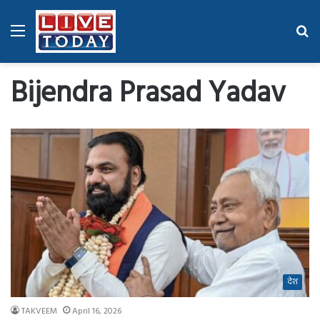
Menu
Se
fo
Bijendra Prasad Yadav
देश
TAKVEEM
April 16, 2026