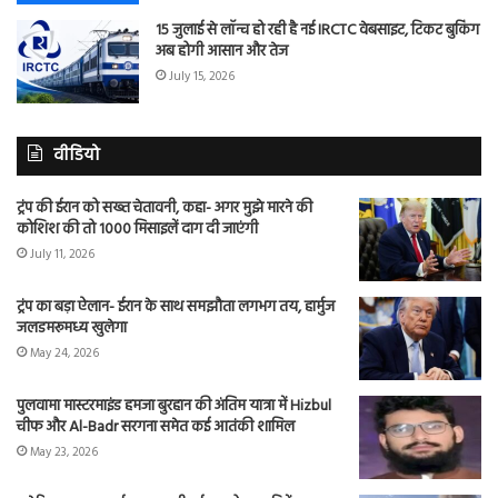
15 जुलाई से लॉन्च हो रही है नई IRCTC वेबसाइट, टिकट बुकिंग
अब होगी आसान और तेज
July 15, 2026
वीडियो
ट्रंप की ईरान को सख्त चेतावनी, कहा- अगर मुझे मारने की
कोशिश की तो 1000 मिसाइलें दाग दी जाएंगी
July 11, 2026
ट्रंप का बड़ा ऐलान- ईरान के साथ समझौता लगभग तय, हार्मुज
जलडमरूमध्य खुलेगा
May 24, 2026
पुलवामा मास्टरमाइंड हमजा बुरहान की अंतिम यात्रा में Hizbul
चीफ और Al-Badr सरगना समेत कई आतंकी शामिल
May 23, 2026