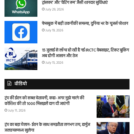
ट्रांसफर’ और ‘वेटिंग रूम’ जैसी शानदार सुविधाएं
July 29, 2026
फेसबुक में बड़ी तकनीकी समस्या, दुनिया भर के यूजर्स परेशान
July 19, 2026
15 जुलाई से लॉन्च हो रही है नई IRCTC वेबसाइट, टिकट बुकिंग
अब होगी आसान और तेज
July 15, 2026
वीडियो
ट्रंप की ईरान को सख्त चेतावनी, कहा- अगर मुझे मारने की
कोशिश की तो 1000 मिसाइलें दाग दी जाएंगी
July 11, 2026
ट्रंप का बड़ा ऐलान- ईरान के साथ समझौता लगभग तय, हार्मुज
जलडमरूमध्य खुलेगा