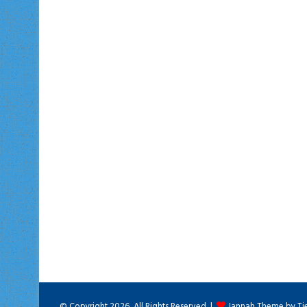
© Copyright 2026, All Rights Reserved |
Jannah Theme by Ti