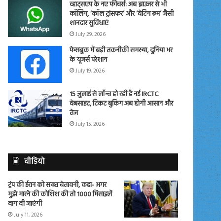
व्हाट्सएप के नए फीचर्स: अब ब्राउजर से भी
कॉलिंग, ‘कॉल ट्रांसफर’ और ‘वेटिंग रूम’ जैसी
शानदार सुविधाएं
July 29, 2026
फेसबुक में बड़ी तकनीकी समस्या, दुनिया भर
के यूजर्स परेशान
July 19, 2026
15 जुलाई से लॉन्च हो रही है नई IRCTC
वेबसाइट, टिकट बुकिंग अब होगी आसान और
तेज
July 15, 2026
वीडियो
ट्रंप की ईरान को सख्त चेतावनी, कहा- अगर
मुझे मारने की कोशिश की तो 1000 मिसाइलें
दाग दी जाएंगी
July 11, 2026