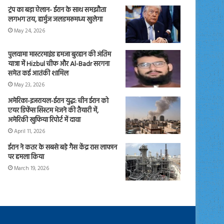
ट्रंप का बड़ा ऐलान- ईरान के साथ समझौता
लगभग तय, हार्मुज जलडमरूमध्य खुलेगा
May 24, 2026
पुलवामा मास्टरमाइंड हमजा बुरहान की अंतिम
यात्रा में Hizbul चीफ और Al-Badr सरगना
समेत कई आतंकी शामिल
May 23, 2026
अमेरिका-इजरायल-ईरान युद्ध: चीन ईरान को
एयर डिफेंस सिस्टम भेजने की तैयारी में,
अमेरिकी खुफिया रिपोर्ट में दावा
April 11, 2026
ईरान ने कतर के सबसे बड़े गैस केंद्र रास लाफान
पर हमला किया
March 19, 2026