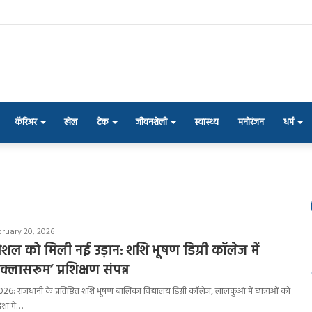
कॅरिअर
खेल
टेक
जीवनशैली
स्वास्थ्य
मनोरंजन
धर्म
bruary 20, 2026
कौशल को मिली नई उड़ान: शशि भूषण डिग्री कॉलेज में
ड क्लासरूम’ प्रशिक्षण संपन्न
 राजधानी के प्रतिष्ठित शशि भूषण बालिका विद्यालय डिग्री कॉलेज, लालकुआं में छात्राओं को
िशा में…