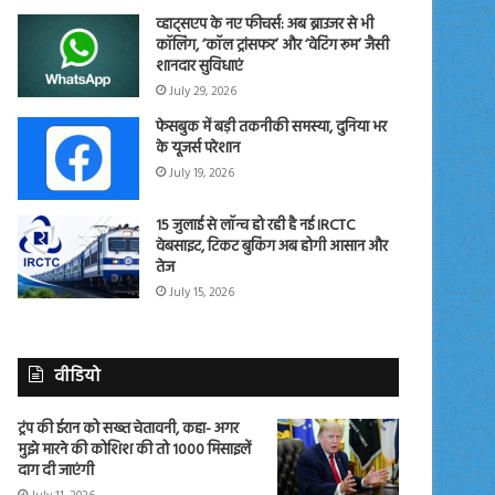
व्हाट्सएप के नए फीचर्स: अब ब्राउजर से भी
कॉलिंग, ‘कॉल ट्रांसफर’ और ‘वेटिंग रूम’ जैसी
शानदार सुविधाएं
July 29, 2026
फेसबुक में बड़ी तकनीकी समस्या, दुनिया भर
के यूजर्स परेशान
July 19, 2026
15 जुलाई से लॉन्च हो रही है नई IRCTC
वेबसाइट, टिकट बुकिंग अब होगी आसान और
तेज
July 15, 2026
वीडियो
ट्रंप की ईरान को सख्त चेतावनी, कहा- अगर
मुझे मारने की कोशिश की तो 1000 मिसाइलें
दाग दी जाएंगी