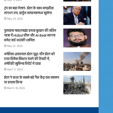
July 11, 2026
ट्रंप का बड़ा ऐलान- ईरान के साथ समझौता
लगभग तय, हार्मुज जलडमरूमध्य खुलेगा
May 24, 2026
पुलवामा मास्टरमाइंड हमजा बुरहान की अंतिम
यात्रा में Hizbul चीफ और Al-Badr सरगना
समेत कई आतंकी शामिल
May 23, 2026
अमेरिका-इजरायल-ईरान युद्ध: चीन ईरान को
एयर डिफेंस सिस्टम भेजने की तैयारी में,
अमेरिकी खुफिया रिपोर्ट में दावा
April 11, 2026
ईरान ने कतर के सबसे बड़े गैस केंद्र रास लाफान
पर हमला किया
March 19, 2026