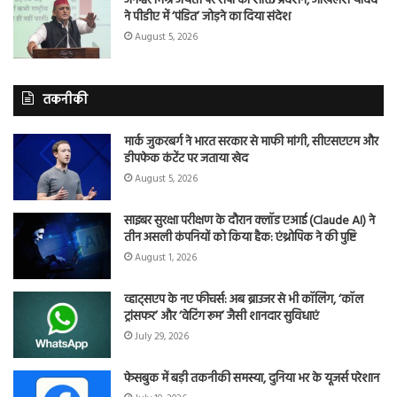
जनेश्वर मिश्र जयंती पर सपा का शक्ति प्रदर्शन, अखिलेश यादव
ने पीडीए में ‘पंडित’ जोड़ने का दिया संदेश
August 5, 2026
तकनीकी
मार्क जुकरबर्ग ने भारत सरकार से माफी मांगी, सीएसएएम और
डीपफेक कंटेंट पर जताया खेद
August 5, 2026
साइबर सुरक्षा परीक्षण के दौरान क्लॉड एआई (Claude AI) ने
तीन असली कंपनियों को किया हैक: एंथ्रोपिक ने की पुष्टि
August 1, 2026
व्हाट्सएप के नए फीचर्स: अब ब्राउजर से भी कॉलिंग, ‘कॉल
ट्रांसफर’ और ‘वेटिंग रूम’ जैसी शानदार सुविधाएं
July 29, 2026
फेसबुक में बड़ी तकनीकी समस्या, दुनिया भर के यूजर्स परेशान