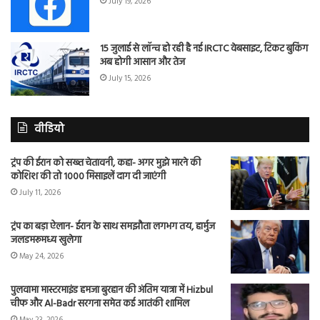
July 19, 2026
15 जुलाई से लॉन्च हो रही है नई IRCTC वेबसाइट, टिकट बुकिंग
अब होगी आसान और तेज
July 15, 2026
वीडियो
ट्रंप की ईरान को सख्त चेतावनी, कहा- अगर मुझे मारने की
कोशिश की तो 1000 मिसाइलें दाग दी जाएंगी
July 11, 2026
ट्रंप का बड़ा ऐलान- ईरान के साथ समझौता लगभग तय, हार्मुज
जलडमरूमध्य खुलेगा
May 24, 2026
पुलवामा मास्टरमाइंड हमजा बुरहान की अंतिम यात्रा में Hizbul
चीफ और Al-Badr सरगना समेत कई आतंकी शामिल
May 23, 2026