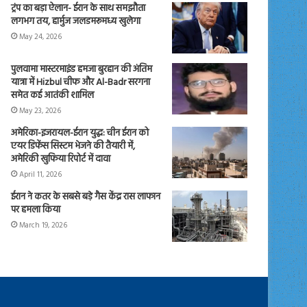
ट्रंप का बड़ा ऐलान- ईरान के साथ समझौता
लगभग तय, हार्मुज जलडमरूमध्य खुलेगा
May 24, 2026
पुलवामा मास्टरमाइंड हमजा बुरहान की अंतिम
यात्रा में Hizbul चीफ और Al-Badr सरगना
समेत कई आतंकी शामिल
May 23, 2026
अमेरिका-इजरायल-ईरान युद्ध: चीन ईरान को
एयर डिफेंस सिस्टम भेजने की तैयारी में,
अमेरिकी खुफिया रिपोर्ट में दावा
April 11, 2026
ईरान ने कतर के सबसे बड़े गैस केंद्र रास लाफान
पर हमला किया
March 19, 2026