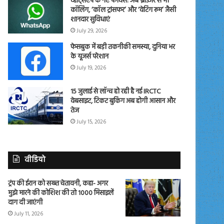
व्हाट्सएप के नए फीचर्स: अब ब्राउजर से भी
कॉलिंग, ‘कॉल ट्रांसफर’ और ‘वेटिंग रूम’ जैसी
शानदार सुविधाएं
July 29, 2026
फेसबुक में बड़ी तकनीकी समस्या, दुनिया भर
के यूजर्स परेशान
July 19, 2026
15 जुलाई से लॉन्च हो रही है नई IRCTC
वेबसाइट, टिकट बुकिंग अब होगी आसान और
तेज
July 15, 2026
वीडियो
ट्रंप की ईरान को सख्त चेतावनी, कहा- अगर
मुझे मारने की कोशिश की तो 1000 मिसाइलें
दाग दी जाएंगी
July 11, 2026