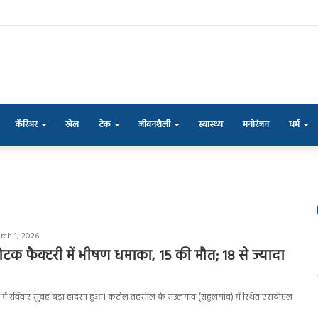
कॅरिअर
खेल
टेक
जीवनशैली
स्वास्थ्य
मनोरंजन
धर्म
rch 1, 2026
फोटक फैक्टरी में भीषण धमाका, 15 की मौत; 18 से ज्यादा
जिले में रविवार सुबह बड़ा हादसा हुआ। कटोल तहसील के राउलगांव (राहुलगांव) में स्थित एसबीएल