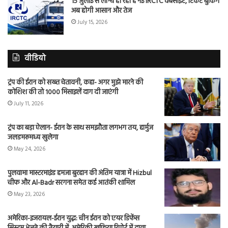
15 जुलाई से लॉन्च हो रही है नई IRCTC वेबसाइट, टिकट बुकिंग
अब होगी आसान और तेज
July 15, 2026
वीडियो
ट्रंप की ईरान को सख्त चेतावनी, कहा- अगर मुझे मारने की
कोशिश की तो 1000 मिसाइलें दाग दी जाएंगी
July 11, 2026
ट्रंप का बड़ा ऐलान- ईरान के साथ समझौता लगभग तय, हार्मुज
जलडमरूमध्य खुलेगा
May 24, 2026
पुलवामा मास्टरमाइंड हमजा बुरहान की अंतिम यात्रा में Hizbul
चीफ और Al-Badr सरगना समेत कई आतंकी शामिल
May 23, 2026
अमेरिका-इजरायल-ईरान युद्ध: चीन ईरान को एयर डिफेंस