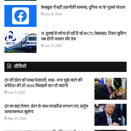
फेसबुक में बड़ी तकनीकी समस्या, दुनिया भर के यूजर्स परेशान
July 19, 2026
15 जुलाई से लॉन्च हो रही है नई IRCTC वेबसाइट, टिकट बुकिंग
अब होगी आसान और तेज
July 15, 2026
वीडियो
ट्रंप की ईरान को सख्त चेतावनी, कहा- अगर मुझे मारने की
कोशिश की तो 1000 मिसाइलें दाग दी जाएंगी
July 11, 2026
ट्रंप का बड़ा ऐलान- ईरान के साथ समझौता लगभग तय, हार्मुज
जलडमरूमध्य खुलेगा
May 24, 2026