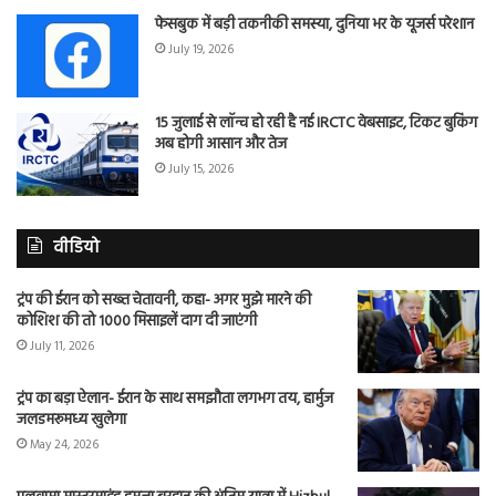
फेसबुक में बड़ी तकनीकी समस्या, दुनिया भर के यूजर्स परेशान
July 19, 2026
15 जुलाई से लॉन्च हो रही है नई IRCTC वेबसाइट, टिकट बुकिंग
अब होगी आसान और तेज
July 15, 2026
वीडियो
ट्रंप की ईरान को सख्त चेतावनी, कहा- अगर मुझे मारने की
कोशिश की तो 1000 मिसाइलें दाग दी जाएंगी
July 11, 2026
ट्रंप का बड़ा ऐलान- ईरान के साथ समझौता लगभग तय, हार्मुज
जलडमरूमध्य खुलेगा
May 24, 2026