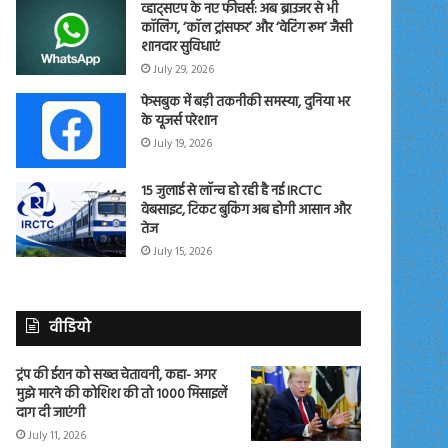
व्हाट्सएप के नए फीचर्स: अब ब्राउजर से भी
कॉलिंग, ‘कॉल ट्रांसफर’ और ‘वेटिंग रूम’ जैसी
शानदार सुविधाएं
July 29, 2026
फेसबुक में बड़ी तकनीकी समस्या, दुनिया भर
के यूजर्स परेशान
July 19, 2026
15 जुलाई से लॉन्च हो रही है नई IRCTC
वेबसाइट, टिकट बुकिंग अब होगी आसान और
तेज
July 15, 2026
वीडियो
ट्रंप की ईरान को सख्त चेतावनी, कहा- अगर
मुझे मारने की कोशिश की तो 1000 मिसाइलें
दाग दी जाएंगी
July 11, 2026