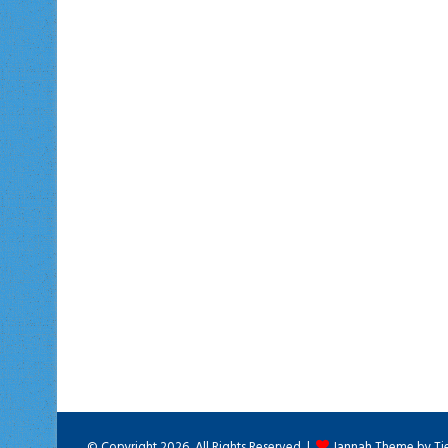
© Copyright 2026, All Rights Reserved |
Jannah Theme by Ti