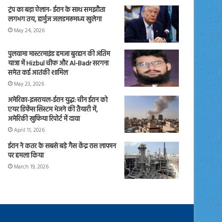
ट्रंप का बड़ा ऐलान- ईरान के साथ समझौता
लगभग तय, हार्मुज जलडमरूमध्य खुलेगा
May 24, 2026
पुलवामा मास्टरमाइंड हमजा बुरहान की अंतिम
यात्रा में Hizbul चीफ और Al-Badr सरगना
समेत कई आतंकी शामिल
May 23, 2026
अमेरिका-इजरायल-ईरान युद्ध: चीन ईरान को
एयर डिफेंस सिस्टम भेजने की तैयारी में,
अमेरिकी खुफिया रिपोर्ट में दावा
April 11, 2026
ईरान ने कतर के सबसे बड़े गैस केंद्र रास लाफान
पर हमला किया
March 19, 2026