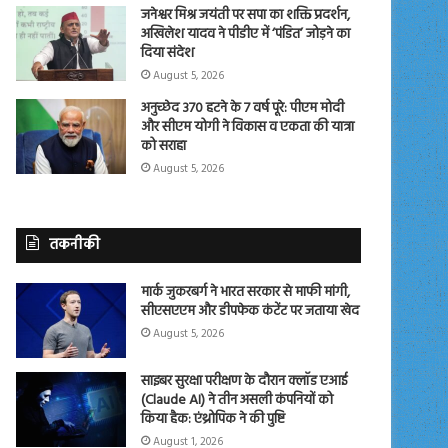
जनेश्वर मिश्र जयंती पर सपा का शक्ति प्रदर्शन,
अखिलेश यादव ने पीडीए में ‘पंडित’ जोड़ने का
दिया संदेश
August 5, 2026
अनुच्छेद 370 हटने के 7 वर्ष पूरे: पीएम मोदी
और सीएम योगी ने विकास व एकता की यात्रा
को सराहा
August 5, 2026
तकनीकी
मार्क जुकरबर्ग ने भारत सरकार से माफी मांगी,
सीएसएएम और डीपफेक कंटेंट पर जताया खेद
August 5, 2026
साइबर सुरक्षा परीक्षण के दौरान क्लॉड एआई
(Claude AI) ने तीन असली कंपनियों को
किया हैक: एंथ्रोपिक ने की पुष्टि
August 1, 2026