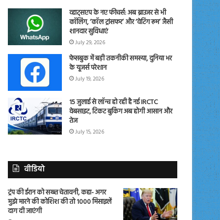
व्हाट्सएप के नए फीचर्स: अब ब्राउजर से भी
कॉलिंग, ‘कॉल ट्रांसफर’ और ‘वेटिंग रूम’ जैसी
शानदार सुविधाएं
July 29, 2026
फेसबुक में बड़ी तकनीकी समस्या, दुनिया भर
के यूजर्स परेशान
July 19, 2026
15 जुलाई से लॉन्च हो रही है नई IRCTC
वेबसाइट, टिकट बुकिंग अब होगी आसान और
तेज
July 15, 2026
वीडियो
ट्रंप की ईरान को सख्त चेतावनी, कहा- अगर
मुझे मारने की कोशिश की तो 1000 मिसाइलें
दाग दी जाएंगी