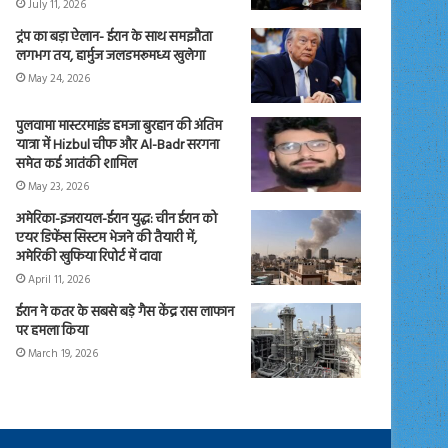
July 11, 2026
ट्रंप का बड़ा ऐलान- ईरान के साथ समझौता
लगभग तय, हार्मुज जलडमरूमध्य खुलेगा
May 24, 2026
पुलवामा मास्टरमाइंड हमजा बुरहान की अंतिम
यात्रा में Hizbul चीफ और Al-Badr सरगना
समेत कई आतंकी शामिल
May 23, 2026
अमेरिका-इजरायल-ईरान युद्ध: चीन ईरान को
एयर डिफेंस सिस्टम भेजने की तैयारी में,
अमेरिकी खुफिया रिपोर्ट में दावा
April 11, 2026
ईरान ने कतर के सबसे बड़े गैस केंद्र रास लाफान
पर हमला किया
March 19, 2026