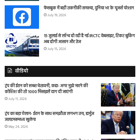
फेसबुक में बड़ी तकनीकी समस्या, दुनिया भर के यूजर्स परेशान
July 19, 2026
15 जुलाई से लॉन्च हो रही है नई IRCTC वेबसाइट, टिकट बुकिंग
अब होगी आसान और तेज
July 15, 2026
वीडियो
ट्रंप की ईरान को सख्त चेतावनी, कहा- अगर मुझे मारने की
कोशिश की तो 1000 मिसाइलें दाग दी जाएंगी
July 11, 2026
ट्रंप का बड़ा ऐलान- ईरान के साथ समझौता लगभग तय, हार्मुज
जलडमरूमध्य खुलेगा
May 24, 2026