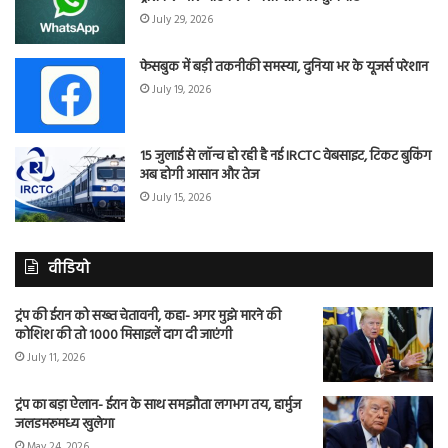
July 29, 2026
फेसबुक में बड़ी तकनीकी समस्या, दुनिया भर के यूजर्स परेशान
July 19, 2026
15 जुलाई से लॉन्च हो रही है नई IRCTC वेबसाइट, टिकट बुकिंग
अब होगी आसान और तेज
July 15, 2026
वीडियो
ट्रंप की ईरान को सख्त चेतावनी, कहा- अगर मुझे मारने की
कोशिश की तो 1000 मिसाइलें दाग दी जाएंगी
July 11, 2026
ट्रंप का बड़ा ऐलान- ईरान के साथ समझौता लगभग तय, हार्मुज
जलडमरूमध्य खुलेगा
May 24, 2026