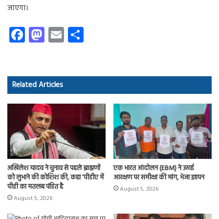
जाएगा।
Fa
M
E
S
ce
as
m
ha
b
to
ail
re
o
d
Related Articles
ok
o
n
अखिलेश यादव ने चुनाव से पहले ब्राह्मणों
एक भारत आंदोलन (EBM) ने उठाई
को लुभाने की कोशिश की, कहा ‘पीडीए में
आरक्षण पर समीक्षा की मांग, भेजा ज्ञापन
पीडी का मतलब पंडित है
August 5, 2026
August 5, 2026