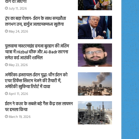
दाग दी जाएंगी
July 11, 2026
ट्रंप का बड़ा ऐलान- ईरान के साथ समझौता
लगभग तय, हार्मुज जलडमरूमध्य खुलेगा
May 24, 2026
पुलवामा मास्टरमाइंड हमजा बुरहान की अंतिम
यात्रा में Hizbul चीफ और Al-Badr सरगना
समेत कई आतंकी शामिल
May 23, 2026
अमेरिका-इजरायल-ईरान युद्ध: चीन ईरान को
एयर डिफेंस सिस्टम भेजने की तैयारी में,
अमेरिकी खुफिया रिपोर्ट में दावा
April 11, 2026
ईरान ने कतर के सबसे बड़े गैस केंद्र रास लाफान
पर हमला किया
March 19, 2026