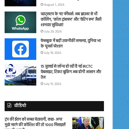
August 1, 2026
व्हाट्सएप के नए फीचर्स: अब ब्राउजर से भी
कॉलिंग, ‘कॉल ट्रांसफर’ और ‘वेटिंग रूम’ जैसी
शानदार सुविधाएं
July 29, 2026
फेसबुक में बड़ी तकनीकी समस्या, दुनिया भर
के यूजर्स परेशान
July 19, 2026
15 जुलाई से लॉन्च हो रही है नई IRCTC
वेबसाइट, टिकट बुकिंग अब होगी आसान और
तेज
July 15, 2026
वीडियो
ट्रंप की ईरान को सख्त चेतावनी, कहा- अगर
मुझे मारने की कोशिश की तो 1000 मिसाइलें