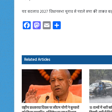
यह बदलाव 2027 विधानसभा चुनाव से पहले सपा की ताकत बढ़
Fa
M
E
S
ce
as
m
ha
b
to
ail
re
o
d
ok
o
Related Articles
n
राष्ट्रीय हथकरघा दिवस पर सीएम योगी ने बुनकरों
15 राज्यों में भारी