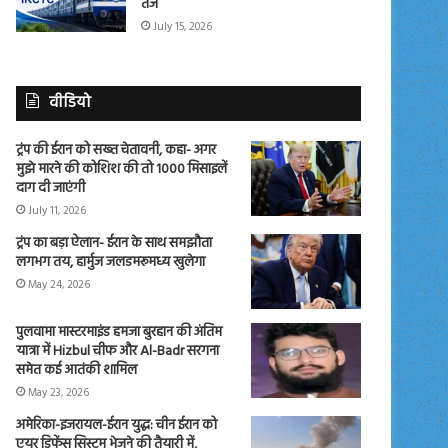
तेज
July 15, 2026
वीडियो
ट्रंप की ईरान को सख्त चेतावनी, कहा- अगर
मुझे मारने की कोशिश की तो 1000 मिसाइलें
दाग दी जाएंगी
July 11, 2026
ट्रंप का बड़ा ऐलान- ईरान के साथ समझौता
लगभग तय, हार्मुज जलडमरूमध्य खुलेगा
May 24, 2026
पुलवामा मास्टरमाइंड हमजा बुरहान की अंतिम
यात्रा में Hizbul चीफ और Al-Badr सरगना
समेत कई आतंकी शामिल
May 23, 2026
अमेरिका-इजरायल-ईरान युद्ध: चीन ईरान को
एयर डिफेंस सिस्टम भेजने की तैयारी में,