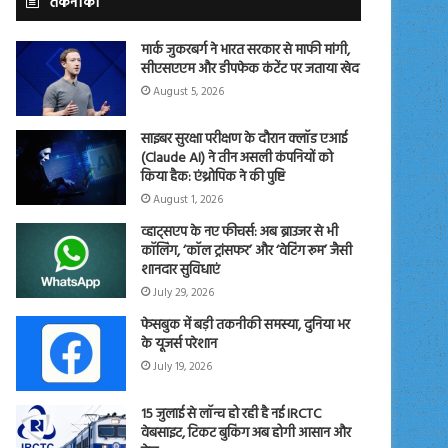
तकनीकी
मार्क जुकरबर्ग ने भारत सरकार से माफी मांगी,
सीएसएएम और डीपफेक कंटेंट पर जताया खेद
August 5, 2026
साइबर सुरक्षा परीक्षण के दौरान क्लॉड एआई
(Claude AI) ने तीन असली कंपनियों को
किया हैक: एंथ्रोपिक ने की पुष्टि
August 1, 2026
व्हाट्सएप के नए फीचर्स: अब ब्राउजर से भी
कॉलिंग, ‘कॉल ट्रांसफर’ और ‘वेटिंग रूम’ जैसी
शानदार सुविधाएं
July 29, 2026
फेसबुक में बड़ी तकनीकी समस्या, दुनिया भर
के यूजर्स परेशान
July 19, 2026
15 जुलाई से लॉन्च हो रही है नई IRCTC
वेबसाइट, टिकट बुकिंग अब होगी आसान और