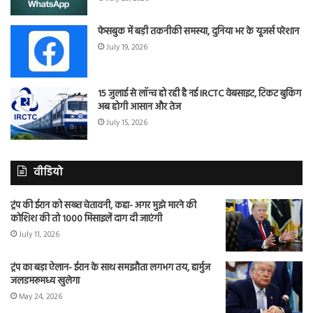
फेसबुक में बड़ी तकनीकी समस्या, दुनिया भर के यूजर्स परेशान
July 19, 2026
15 जुलाई से लॉन्च हो रही है नई IRCTC वेबसाइट, टिकट बुकिंग
अब होगी आसान और तेज
July 15, 2026
वीडियो
ट्रंप की ईरान को सख्त चेतावनी, कहा- अगर मुझे मारने की
कोशिश की तो 1000 मिसाइलें दाग दी जाएंगी
July 11, 2026
ट्रंप का बड़ा ऐलान- ईरान के साथ समझौता लगभग तय, हार्मुज
जलडमरूमध्य खुलेगा
May 24, 2026