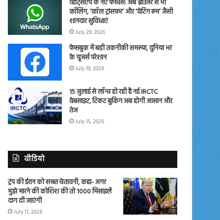
व्हाट्सएप के नए फीचर्स: अब ब्राउजर से भी
कॉलिंग, ‘कॉल ट्रांसफर’ और ‘वेटिंग रूम’ जैसी
शानदार सुविधाएं
July 29, 2026
फेसबुक में बड़ी तकनीकी समस्या, दुनिया भर
के यूजर्स परेशान
July 19, 2026
15 जुलाई से लॉन्च हो रही है नई IRCTC
वेबसाइट, टिकट बुकिंग अब होगी आसान और
तेज
July 15, 2026
वीडियो
ट्रंप की ईरान को सख्त चेतावनी, कहा- अगर
मुझे मारने की कोशिश की तो 1000 मिसाइलें
दाग दी जाएंगी
July 11, 2026