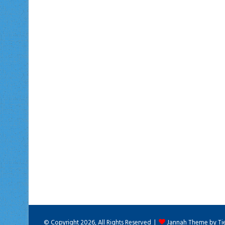
© Copyright 2026, All Rights Reserved |
Jannah Theme by Ti