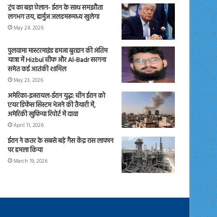
ट्रंप का बड़ा ऐलान- ईरान के साथ समझौता
लगभग तय, हार्मुज जलडमरूमध्य खुलेगा
May 24, 2026
पुलवामा मास्टरमाइंड हमजा बुरहान की अंतिम
यात्रा में Hizbul चीफ और Al-Badr सरगना
समेत कई आतंकी शामिल
May 23, 2026
अमेरिका-इजरायल-ईरान युद्ध: चीन ईरान को
एयर डिफेंस सिस्टम भेजने की तैयारी में,
अमेरिकी खुफिया रिपोर्ट में दावा
April 11, 2026
ईरान ने कतर के सबसे बड़े गैस केंद्र रास लाफान
पर हमला किया
March 19, 2026