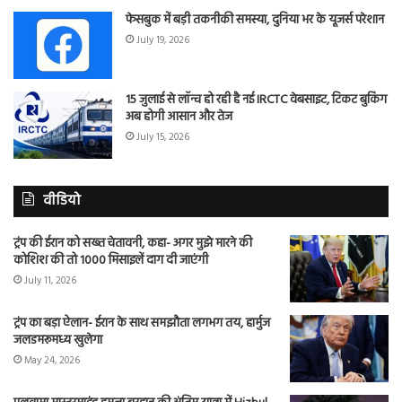
फेसबुक में बड़ी तकनीकी समस्या, दुनिया भर के यूजर्स परेशान
July 19, 2026
15 जुलाई से लॉन्च हो रही है नई IRCTC वेबसाइट, टिकट बुकिंग
अब होगी आसान और तेज
July 15, 2026
वीडियो
ट्रंप की ईरान को सख्त चेतावनी, कहा- अगर मुझे मारने की
कोशिश की तो 1000 मिसाइलें दाग दी जाएंगी
July 11, 2026
ट्रंप का बड़ा ऐलान- ईरान के साथ समझौता लगभग तय, हार्मुज
जलडमरूमध्य खुलेगा
May 24, 2026