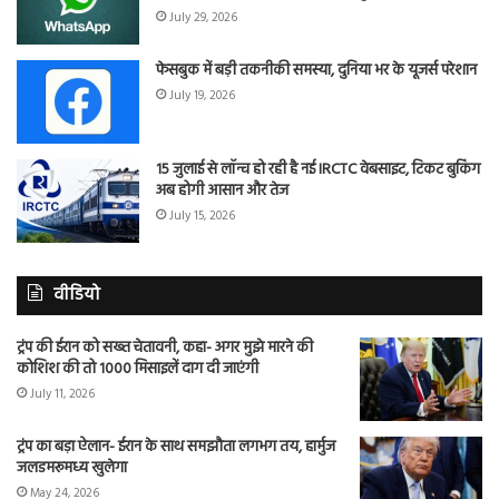
July 29, 2026
फेसबुक में बड़ी तकनीकी समस्या, दुनिया भर के यूजर्स परेशान
July 19, 2026
15 जुलाई से लॉन्च हो रही है नई IRCTC वेबसाइट, टिकट बुकिंग
अब होगी आसान और तेज
July 15, 2026
वीडियो
ट्रंप की ईरान को सख्त चेतावनी, कहा- अगर मुझे मारने की
कोशिश की तो 1000 मिसाइलें दाग दी जाएंगी
July 11, 2026
ट्रंप का बड़ा ऐलान- ईरान के साथ समझौता लगभग तय, हार्मुज
जलडमरूमध्य खुलेगा
May 24, 2026