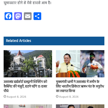
घुमावदार होने से ऐसे हादसे आम हैं।
Fa
M
E
S
ce
as
m
ha
b
to
ail
re
o
d
Related Articles
ok
o
n
उत्तराखंड हाईकोर्ट हल्द्वानी शिफ्टिंग को
मुख्यमंत्री धामी ने उत्तराखंड में जमीन के
कैबिनेट की मंजूरी, हटाने पड़ेंगे 15 हजार
लिए भारतीय क्रिकेटर ऋषभ पंत के अनुरोध
पौधे
का स्वागत किया
August 8, 2026
August 8, 2026