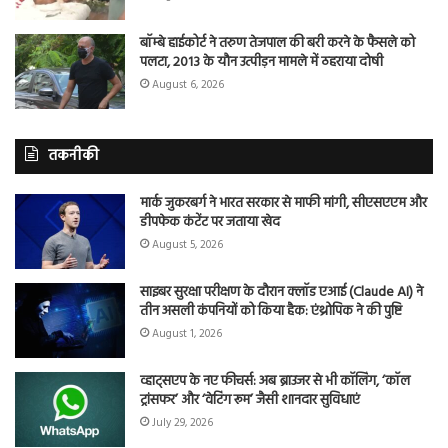
बॉम्बे हाईकोर्ट ने तरुण तेजपाल की बरी करने के फैसले को
पलटा, 2013 के यौन उत्पीड़न मामले में ठहराया दोषी
August 6, 2026
तकनीकी
मार्क जुकरबर्ग ने भारत सरकार से माफी मांगी, सीएसएएम और
डीपफेक कंटेंट पर जताया खेद
August 5, 2026
साइबर सुरक्षा परीक्षण के दौरान क्लॉड एआई (Claude AI) ने
तीन असली कंपनियों को किया हैक: एंथ्रोपिक ने की पुष्टि
August 1, 2026
व्हाट्सएप के नए फीचर्स: अब ब्राउजर से भी कॉलिंग, ‘कॉल
ट्रांसफर’ और ‘वेटिंग रूम’ जैसी शानदार सुविधाएं
July 29, 2026