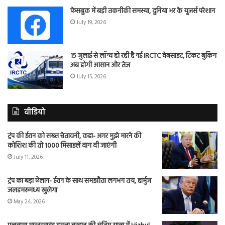
फेसबुक में बड़ी तकनीकी समस्या, दुनिया भर के यूजर्स परेशान
July 19, 2026
15 जुलाई से लॉन्च हो रही है नई IRCTC वेबसाइट, टिकट बुकिंग
अब होगी आसान और तेज
July 15, 2026
वीडियो
ट्रंप की ईरान को सख्त चेतावनी, कहा- अगर मुझे मारने की
कोशिश की तो 1000 मिसाइलें दाग दी जाएंगी
July 11, 2026
ट्रंप का बड़ा ऐलान- ईरान के साथ समझौता लगभग तय, हार्मुज
जलडमरूमध्य खुलेगा
May 24, 2026