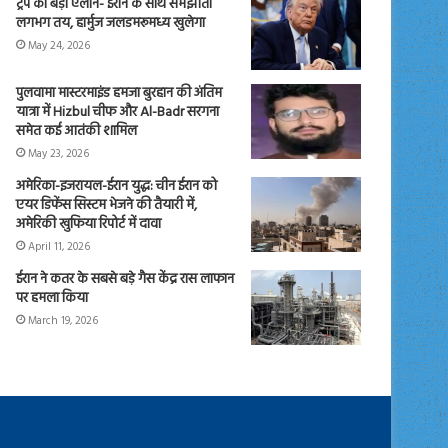
ट्रंप का बड़ा ऐलान- ईरान के साथ समझौता
लगभग तय, हार्मुज जलडमरूमध्य खुलेगा
May 24, 2026
पुलवामा मास्टरमाइंड हमजा बुरहान की अंतिम
यात्रा में Hizbul चीफ और Al-Badr सरगना
समेत कई आतंकी शामिल
May 23, 2026
अमेरिका-इजरायल-ईरान युद्ध: चीन ईरान को
एयर डिफेंस सिस्टम भेजने की तैयारी में,
अमेरिकी खुफिया रिपोर्ट में दावा
April 11, 2026
ईरान ने कतर के सबसे बड़े गैस केंद्र रास लाफान
पर हमला किया
March 19, 2026