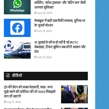
कॉलिंग, ‘कॉल ट्रांसफर’ और ‘वेटिंग रूम’ जैसी
शानदार सुविधाएं
July 29, 2026
फेसबुक में बड़ी तकनीकी समस्या, दुनिया भर
के यूजर्स परेशान
July 19, 2026
15 जुलाई से लॉन्च हो रही है नई IRCTC
वेबसाइट, टिकट बुकिंग अब होगी आसान और
तेज
July 15, 2026
वीडियो
ट्रंप की ईरान को सख्त चेतावनी, कहा- अगर
मुझे मारने की कोशिश की तो 1000 मिसाइलें
दाग दी जाएंगी
July 11, 2026