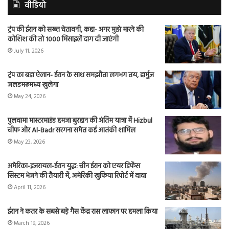
वीडियो
ट्रंप की ईरान को सख्त चेतावनी, कहा- अगर मुझे मारने की
कोशिश की तो 1000 मिसाइलें दाग दी जाएंगी
July 11, 2026
ट्रंप का बड़ा ऐलान- ईरान के साथ समझौता लगभग तय, हार्मुज
जलडमरूमध्य खुलेगा
May 24, 2026
पुलवामा मास्टरमाइंड हमजा बुरहान की अंतिम यात्रा में Hizbul
चीफ और Al-Badr सरगना समेत कई आतंकी शामिल
May 23, 2026
अमेरिका-इजरायल-ईरान युद्ध: चीन ईरान को एयर डिफेंस
सिस्टम भेजने की तैयारी में, अमेरिकी खुफिया रिपोर्ट में दावा
April 11, 2026
ईरान ने कतर के सबसे बड़े गैस केंद्र रास लाफान पर हमला किया
March 19, 2026