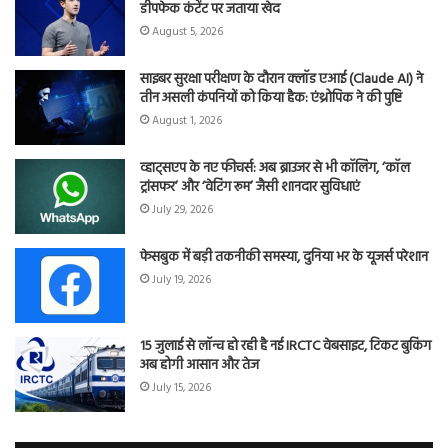
डीपफेक कंटेंट पर जताया खेद
August 5, 2026
साइबर सुरक्षा परीक्षण के दौरान क्लॉड एआई (Claude AI) ने
तीन असली कंपनियों को किया हैक: एंथ्रोपिक ने की पुष्टि
August 1, 2026
व्हाट्सएप के नए फीचर्स: अब ब्राउजर से भी कॉलिंग, ‘कॉल
ट्रांसफर’ और ‘वेटिंग रूम’ जैसी शानदार सुविधाएं
July 29, 2026
फेसबुक में बड़ी तकनीकी समस्या, दुनिया भर के यूजर्स परेशान
July 19, 2026
15 जुलाई से लॉन्च हो रही है नई IRCTC वेबसाइट, टिकट बुकिंग
अब होगी आसान और तेज
July 15, 2026