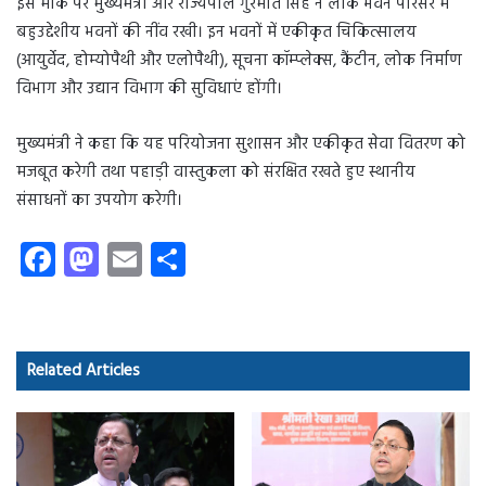
इस मौके पर मुख्यमंत्री और राज्यपाल गुरमीत सिंह ने लोक भवन परिसर में
बहुउद्देशीय भवनों की नींव रखी। इन भवनों में एकीकृत चिकित्सालय
(आयुर्वेद, होम्योपैथी और एलोपैथी), सूचना कॉम्प्लेक्स, कैंटीन, लोक निर्माण
विभाग और उद्यान विभाग की सुविधाएं होंगी।
मुख्यमंत्री ने कहा कि यह परियोजना सुशासन और एकीकृत सेवा वितरण को
मजबूत करेगी तथा पहाड़ी वास्तुकला को संरक्षित रखते हुए स्थानीय
संसाधनों का उपयोग करेगी।
Fa
M
E
S
ce
as
m
ha
b
to
ail
re
o
d
Related Articles
ok
o
n