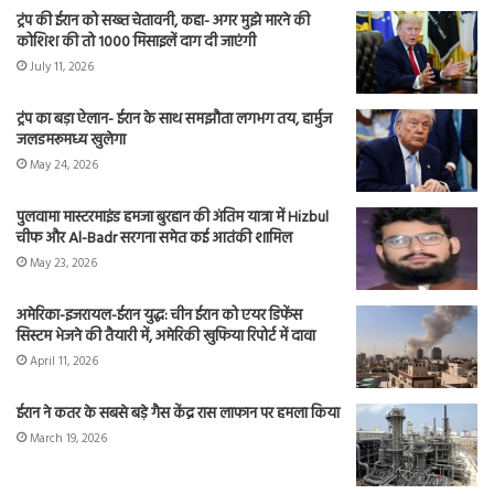
ट्रंप की ईरान को सख्त चेतावनी, कहा- अगर मुझे मारने की
कोशिश की तो 1000 मिसाइलें दाग दी जाएंगी
July 11, 2026
ट्रंप का बड़ा ऐलान- ईरान के साथ समझौता लगभग तय, हार्मुज
जलडमरूमध्य खुलेगा
May 24, 2026
पुलवामा मास्टरमाइंड हमजा बुरहान की अंतिम यात्रा में Hizbul
चीफ और Al-Badr सरगना समेत कई आतंकी शामिल
May 23, 2026
अमेरिका-इजरायल-ईरान युद्ध: चीन ईरान को एयर डिफेंस
सिस्टम भेजने की तैयारी में, अमेरिकी खुफिया रिपोर्ट में दावा
April 11, 2026
ईरान ने कतर के सबसे बड़े गैस केंद्र रास लाफान पर हमला किया
March 19, 2026