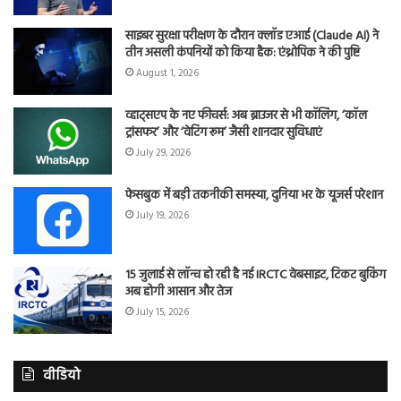
साइबर सुरक्षा परीक्षण के दौरान क्लॉड एआई (Claude AI) ने
तीन असली कंपनियों को किया हैक: एंथ्रोपिक ने की पुष्टि
August 1, 2026
व्हाट्सएप के नए फीचर्स: अब ब्राउजर से भी कॉलिंग, ‘कॉल
ट्रांसफर’ और ‘वेटिंग रूम’ जैसी शानदार सुविधाएं
July 29, 2026
फेसबुक में बड़ी तकनीकी समस्या, दुनिया भर के यूजर्स परेशान
July 19, 2026
15 जुलाई से लॉन्च हो रही है नई IRCTC वेबसाइट, टिकट बुकिंग
अब होगी आसान और तेज
July 15, 2026
वीडियो