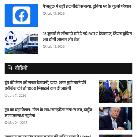
फेसबुक में बड़ी तकनीकी समस्या, दुनिया भर के यूजर्स परेशान
July 19, 2026
15 जुलाई से लॉन्च हो रही है नई IRCTC वेबसाइट, टिकट बुकिंग
अब होगी आसान और तेज
July 15, 2026
वीडियो
ट्रंप की ईरान को सख्त चेतावनी, कहा- अगर मुझे मारने की
कोशिश की तो 1000 मिसाइलें दाग दी जाएंगी
July 11, 2026
ट्रंप का बड़ा ऐलान- ईरान के साथ समझौता लगभग तय, हार्मुज
जलडमरूमध्य खुलेगा
May 24, 2026