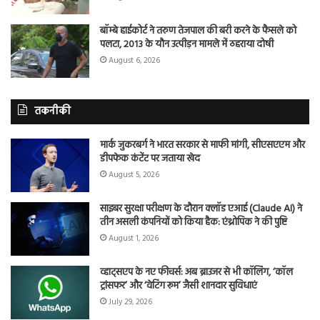
बॉम्बे हाईकोर्ट ने तरुण तेजपाल की बरी करने के फैसले को
पलटा, 2013 के यौन उत्पीड़न मामले में ठहराया दोषी
August 6, 2026
तकनीकी
मार्क जुकरबर्ग ने भारत सरकार से माफी मांगी, सीएसएएम और
डीपफेक कंटेंट पर जताया खेद
August 5, 2026
साइबर सुरक्षा परीक्षण के दौरान क्लॉड एआई (Claude AI) ने
तीन असली कंपनियों को किया हैक: एंथ्रोपिक ने की पुष्टि
August 1, 2026
व्हाट्सएप के नए फीचर्स: अब ब्राउजर से भी कॉलिंग, ‘कॉल
ट्रांसफर’ और ‘वेटिंग रूम’ जैसी शानदार सुविधाएं
July 29, 2026