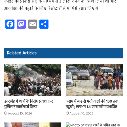
क्रेडिट कार्ड (केसीसी) के माध्यम से 3 लाख रुपये का ऋण लिया था और
आकांक्षा की पढ़ाई के लिए रिश्तेदारों से भी पैसे उधार लिए थे।
Fa
M
E
S
ce
as
m
ha
b
to
ail
re
o
d
Related Articles
ok
o
n
झारखंड में छात्रों के विरोध प्रदर्शन पर
असम में बाढ़ से मरने वालों की 100 तक
पुलिस ने लाठीचार्ज किया
पहुंची ; लगभग 1.4 लाख लोग प्रभावित
August 10, 2026
August 10, 2026