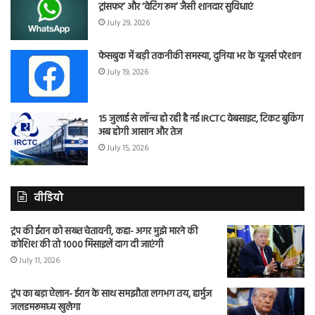
ट्रांसफर’ और ‘वेटिंग रूम’ जैसी शानदार सुविधाएं
July 29, 2026
फेसबुक में बड़ी तकनीकी समस्या, दुनिया भर के यूजर्स परेशान
July 19, 2026
15 जुलाई से लॉन्च हो रही है नई IRCTC वेबसाइट, टिकट बुकिंग
अब होगी आसान और तेज
July 15, 2026
वीडियो
ट्रंप की ईरान को सख्त चेतावनी, कहा- अगर मुझे मारने की
कोशिश की तो 1000 मिसाइलें दाग दी जाएंगी
July 11, 2026
ट्रंप का बड़ा ऐलान- ईरान के साथ समझौता लगभग तय, हार्मुज
जलडमरूमध्य खुलेगा