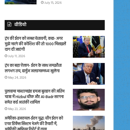
July 15, 2026
वीडियो
ट्रंप की ईरान को सख्त चेतावनी, कहा- अगर
मुझे मारने की कोशिश की तो 1000 मिसाइलें
दाग दी जाएंगी
July 11, 2026
ट्रंप का बड़ा ऐलान- ईरान के साथ समझौता
लगभग तय, हार्मुज जलडमरूमध्य खुलेगा
May 24, 2026
पुलवामा मास्टरमाइंड हमजा बुरहान की अंतिम
यात्रा में Hizbul चीफ और Al-Badr सरगना
समेत कई आतंकी शामिल
May 23, 2026
अमेरिका-इजरायल-ईरान युद्ध: चीन ईरान को
एयर डिफेंस सिस्टम भेजने की तैयारी में,
अमेरिकी खुफिया रिपोर्ट में दावा