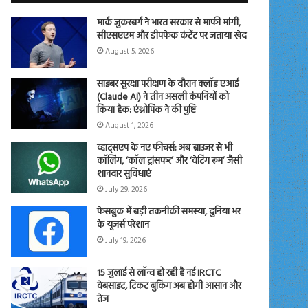
मार्क जुकरबर्ग ने भारत सरकार से माफी मांगी,
सीएसएएम और डीपफेक कंटेंट पर जताया खेद
August 5, 2026
साइबर सुरक्षा परीक्षण के दौरान क्लॉड एआई
(Claude AI) ने तीन असली कंपनियों को
किया हैक: एंथ्रोपिक ने की पुष्टि
August 1, 2026
व्हाट्सएप के नए फीचर्स: अब ब्राउजर से भी
कॉलिंग, ‘कॉल ट्रांसफर’ और ‘वेटिंग रूम’ जैसी
शानदार सुविधाएं
July 29, 2026
फेसबुक में बड़ी तकनीकी समस्या, दुनिया भर
के यूजर्स परेशान
July 19, 2026
15 जुलाई से लॉन्च हो रही है नई IRCTC
वेबसाइट, टिकट बुकिंग अब होगी आसान और
तेज