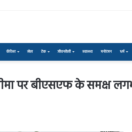
कॅरिअर
खेल
टेक
जीवनशैली
स्वास्थ्य
मनोरंजन
धर्म
सीमा पर बीएसएफ के समक्ष लगभ