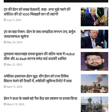
ट्रंप की ईरान को सख्त चेतावनी, कहा- अगर मुझे मारने की
कोशिश की तो 1000 मिसाइलें दाग दी जाएंगी
July 11, 2026
ट्रंप का बड़ा ऐलान- ईरान के साथ समझौता लगभग तय, हार्मुज
जलडमरूमध्य खुलेगा
May 24, 2026
पुलवामा मास्टरमाइंड हमजा बुरहान की अंतिम यात्रा में Hizbul
चीफ और Al-Badr सरगना समेत कई आतंकी शामिल
May 23, 2026
अमेरिका-इजरायल-ईरान युद्ध: चीन ईरान को एयर डिफेंस
सिस्टम भेजने की तैयारी में, अमेरिकी खुफिया रिपोर्ट में दावा
April 11, 2026
ईरान ने कतर के सबसे बड़े गैस केंद्र रास लाफान पर हमला किया
March 19, 2026