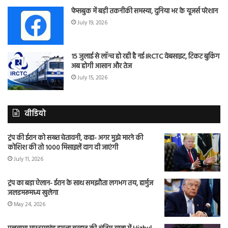
फेसबुक में बड़ी तकनीकी समस्या, दुनिया भर के यूजर्स परेशान
July 19, 2026
15 जुलाई से लॉन्च हो रही है नई IRCTC वेबसाइट, टिकट बुकिंग
अब होगी आसान और तेज
July 15, 2026
वीडियो
ट्रंप की ईरान को सख्त चेतावनी, कहा- अगर मुझे मारने की
कोशिश की तो 1000 मिसाइलें दाग दी जाएंगी
July 11, 2026
ट्रंप का बड़ा ऐलान- ईरान के साथ समझौता लगभग तय, हार्मुज
जलडमरूमध्य खुलेगा
May 24, 2026