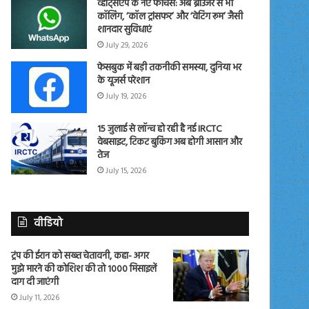
व्हाट्सएप के नए फीचर्स: अब ब्राउजर से भी
कॉलिंग, ‘कॉल ट्रांसफर’ और ‘वेटिंग रूम’ जैसी
शानदार सुविधाएं
July 29, 2026
फेसबुक में बड़ी तकनीकी समस्या, दुनिया भर
के यूजर्स परेशान
July 19, 2026
15 जुलाई से लॉन्च हो रही है नई IRCTC
वेबसाइट, टिकट बुकिंग अब होगी आसान और
तेज
July 15, 2026
वीडियो
ट्रंप की ईरान को सख्त चेतावनी, कहा- अगर
मुझे मारने की कोशिश की तो 1000 मिसाइलें
दाग दी जाएंगी
July 11, 2026