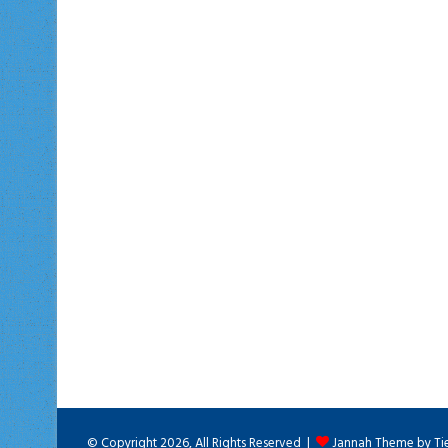
© Copyright 2026, All Rights Reserved |
Jannah Theme by Ti