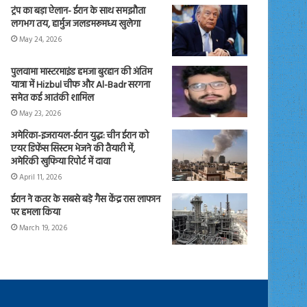
ट्रंप का बड़ा ऐलान- ईरान के साथ समझौता
लगभग तय, हार्मुज जलडमरूमध्य खुलेगा
May 24, 2026
पुलवामा मास्टरमाइंड हमजा बुरहान की अंतिम
यात्रा में Hizbul चीफ और Al-Badr सरगना
समेत कई आतंकी शामिल
May 23, 2026
अमेरिका-इजरायल-ईरान युद्ध: चीन ईरान को
एयर डिफेंस सिस्टम भेजने की तैयारी में,
अमेरिकी खुफिया रिपोर्ट में दावा
April 11, 2026
ईरान ने कतर के सबसे बड़े गैस केंद्र रास लाफान
पर हमला किया
March 19, 2026