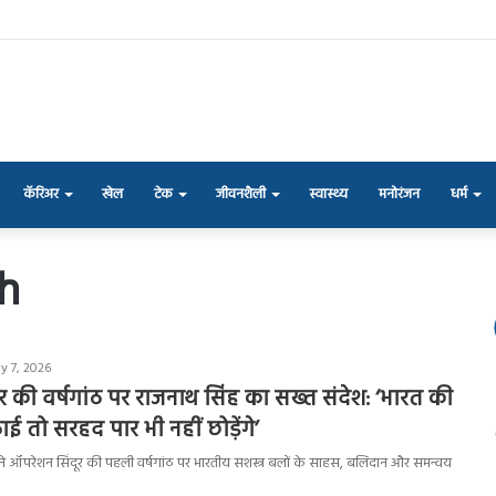
कॅरिअर
खेल
टेक
जीवनशैली
स्वास्थ्य
मनोरंजन
धर्म
h
y 7, 2026
र की वर्षगांठ पर राजनाथ सिंह का सख्त संदेश: ‘भारत की
 तो सरहद पार भी नहीं छोड़ेंगे’
िंह ने ऑपरेशन सिंदूर की पहली वर्षगांठ पर भारतीय सशस्त्र बलों के साहस, बलिदान और समन्वय