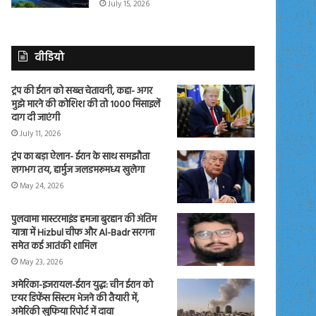
July 15, 2026
वीडियो
ट्रंप की ईरान को सख्त चेतावनी, कहा- अगर
मुझे मारने की कोशिश की तो 1000 मिसाइलें
दाग दी जाएंगी
July 11, 2026
ट्रंप का बड़ा ऐलान- ईरान के साथ समझौता
लगभग तय, हार्मुज जलडमरूमध्य खुलेगा
May 24, 2026
पुलवामा मास्टरमाइंड हमजा बुरहान की अंतिम
यात्रा में Hizbul चीफ और Al-Badr सरगना
समेत कई आतंकी शामिल
May 23, 2026
अमेरिका-इजरायल-ईरान युद्ध: चीन ईरान को
एयर डिफेंस सिस्टम भेजने की तैयारी में,
अमेरिकी खुफिया रिपोर्ट में दावा