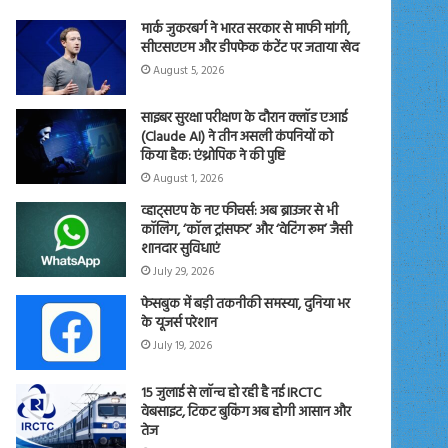
मार्क जुकरबर्ग ने भारत सरकार से माफी मांगी,
सीएसएएम और डीपफेक कंटेंट पर जताया खेद
August 5, 2026
साइबर सुरक्षा परीक्षण के दौरान क्लॉड एआई
(Claude AI) ने तीन असली कंपनियों को
किया हैक: एंथ्रोपिक ने की पुष्टि
August 1, 2026
व्हाट्सएप के नए फीचर्स: अब ब्राउजर से भी
कॉलिंग, ‘कॉल ट्रांसफर’ और ‘वेटिंग रूम’ जैसी
शानदार सुविधाएं
July 29, 2026
फेसबुक में बड़ी तकनीकी समस्या, दुनिया भर
के यूजर्स परेशान
July 19, 2026
15 जुलाई से लॉन्च हो रही है नई IRCTC
वेबसाइट, टिकट बुकिंग अब होगी आसान और
तेज