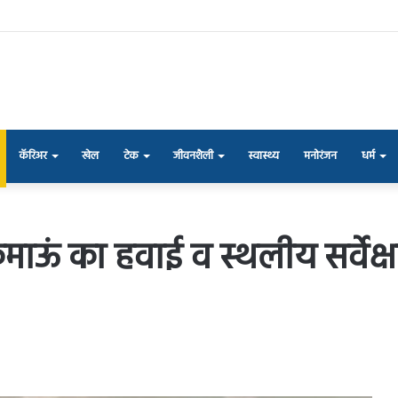
कॅरिअर
खेल
टेक
जीवनशैली
स्वास्थ्य
मनोरंजन
धर्म
 कुमाऊं का हवाई व स्थलीय सर्वे