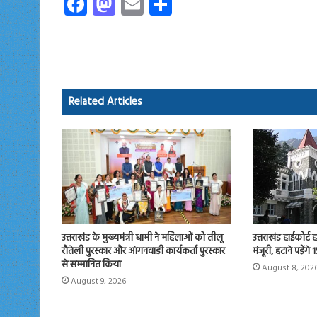
Fa
M
E
S
ce
as
m
ha
b
to
ail
re
o
d
ok
o
Related Articles
n
उत्तराखंड के मुख्यमंत्री धामी ने महिलाओं को तीलू
उत्तराखंड हाईकोर्ट 
रौतेली पुरस्कार और आंगनवाड़ी कार्यकर्ता पुरस्कार
मंजूरी, हटाने पड़ेंगे
से सम्मानित किया
August 8, 202
August 9, 2026