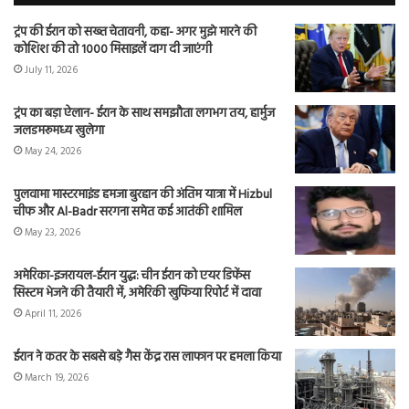
ट्रंप की ईरान को सख्त चेतावनी, कहा- अगर मुझे मारने की
कोशिश की तो 1000 मिसाइलें दाग दी जाएंगी
July 11, 2026
ट्रंप का बड़ा ऐलान- ईरान के साथ समझौता लगभग तय, हार्मुज
जलडमरूमध्य खुलेगा
May 24, 2026
पुलवामा मास्टरमाइंड हमजा बुरहान की अंतिम यात्रा में Hizbul
चीफ और Al-Badr सरगना समेत कई आतंकी शामिल
May 23, 2026
अमेरिका-इजरायल-ईरान युद्ध: चीन ईरान को एयर डिफेंस
सिस्टम भेजने की तैयारी में, अमेरिकी खुफिया रिपोर्ट में दावा
April 11, 2026
ईरान ने कतर के सबसे बड़े गैस केंद्र रास लाफान पर हमला किया
March 19, 2026