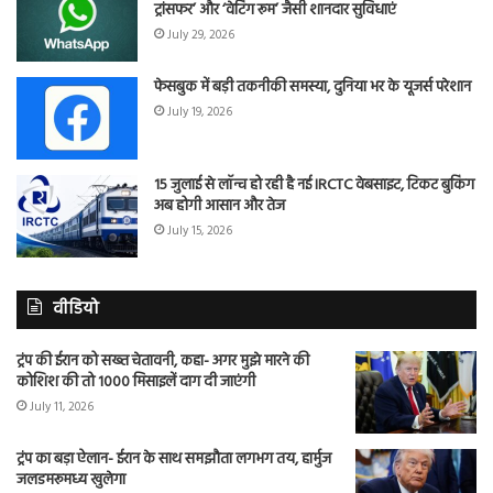
ट्रांसफर’ और ‘वेटिंग रूम’ जैसी शानदार सुविधाएं
July 29, 2026
फेसबुक में बड़ी तकनीकी समस्या, दुनिया भर के यूजर्स परेशान
July 19, 2026
15 जुलाई से लॉन्च हो रही है नई IRCTC वेबसाइट, टिकट बुकिंग
अब होगी आसान और तेज
July 15, 2026
वीडियो
ट्रंप की ईरान को सख्त चेतावनी, कहा- अगर मुझे मारने की
कोशिश की तो 1000 मिसाइलें दाग दी जाएंगी
July 11, 2026
ट्रंप का बड़ा ऐलान- ईरान के साथ समझौता लगभग तय, हार्मुज
जलडमरूमध्य खुलेगा