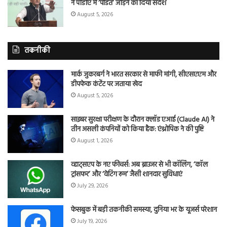
ने पीडीए में ‘पंडित’ जोड़ने का दिया संदेश
August 5, 2026
तकनीकी
मार्क जुकरबर्ग ने भारत सरकार से माफी मांगी, सीएसएएम और
डीपफेक कंटेंट पर जताया खेद
August 5, 2026
साइबर सुरक्षा परीक्षण के दौरान क्लॉड एआई (Claude AI) ने
तीन असली कंपनियों को किया हैक: एंथ्रोपिक ने की पुष्टि
August 1, 2026
व्हाट्सएप के नए फीचर्स: अब ब्राउजर से भी कॉलिंग, ‘कॉल
ट्रांसफर’ और ‘वेटिंग रूम’ जैसी शानदार सुविधाएं
July 29, 2026
फेसबुक में बड़ी तकनीकी समस्या, दुनिया भर के यूजर्स परेशान
July 19, 2026