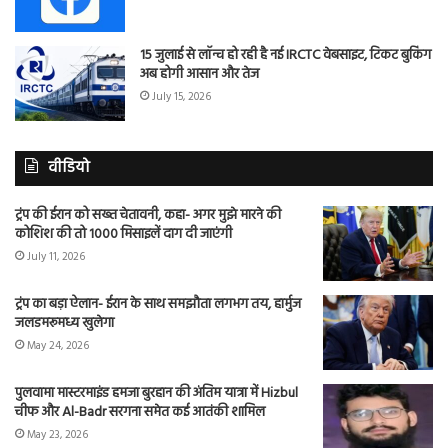
15 जुलाई से लॉन्च हो रही है नई IRCTC वेबसाइट, टिकट बुकिंग
अब होगी आसान और तेज
July 15, 2026
वीडियो
ट्रंप की ईरान को सख्त चेतावनी, कहा- अगर मुझे मारने की
कोशिश की तो 1000 मिसाइलें दाग दी जाएंगी
July 11, 2026
ट्रंप का बड़ा ऐलान- ईरान के साथ समझौता लगभग तय, हार्मुज
जलडमरूमध्य खुलेगा
May 24, 2026
पुलवामा मास्टरमाइंड हमजा बुरहान की अंतिम यात्रा में Hizbul
चीफ और Al-Badr सरगना समेत कई आतंकी शामिल
May 23, 2026