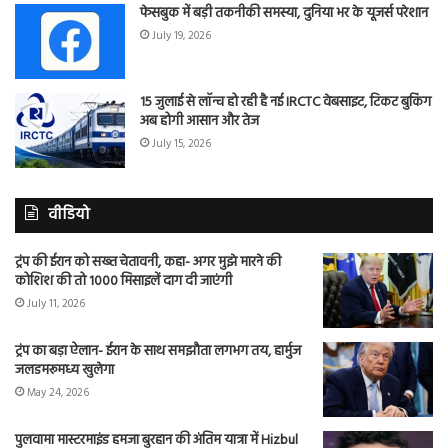
फेसबुक में बड़ी तकनीकी समस्या, दुनिया भर के यूजर्स परेशान
July 19, 2026
15 जुलाई से लॉन्च हो रही है नई IRCTC वेबसाइट, टिकट बुकिंग
अब होगी आसान और तेज
July 15, 2026
वीडियो
ट्रंप की ईरान को सख्त चेतावनी, कहा- अगर मुझे मारने की
कोशिश की तो 1000 मिसाइलें दाग दी जाएंगी
July 11, 2026
ट्रंप का बड़ा ऐलान- ईरान के साथ समझौता लगभग तय, हार्मुज
जलडमरूमध्य खुलेगा
May 24, 2026
पुलवामा मास्टरमाइंड हमजा बुरहान की अंतिम यात्रा में Hizbul