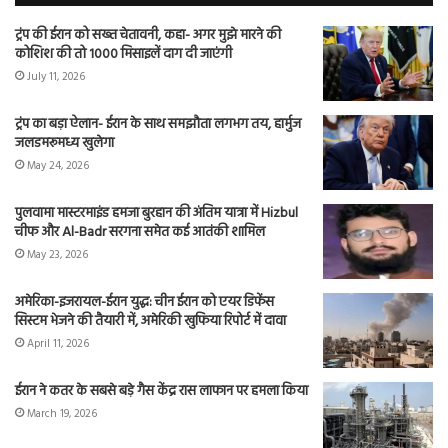
ट्रंप की ईरान को सख्त चेतावनी, कहा- अगर मुझे मारने की
कोशिश की तो 1000 मिसाइलें दाग दी जाएंगी
July 11, 2026
ट्रंप का बड़ा ऐलान- ईरान के साथ समझौता लगभग तय, हार्मुज
जलडमरूमध्य खुलेगा
May 24, 2026
पुलवामा मास्टरमाइंड हमजा बुरहान की अंतिम यात्रा में Hizbul
चीफ और Al-Badr सरगना समेत कई आतंकी शामिल
May 23, 2026
अमेरिका-इजरायल-ईरान युद्ध: चीन ईरान को एयर डिफेंस
सिस्टम भेजने की तैयारी में, अमेरिकी खुफिया रिपोर्ट में दावा
April 11, 2026
ईरान ने कतर के सबसे बड़े गैस केंद्र रास लाफान पर हमला किया
March 19, 2026