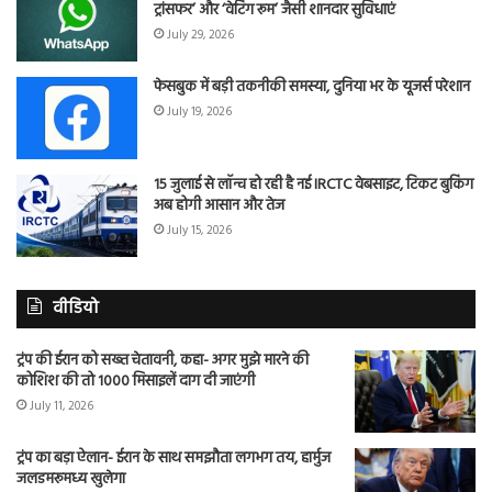
ट्रांसफर’ और ‘वेटिंग रूम’ जैसी शानदार सुविधाएं
July 29, 2026
फेसबुक में बड़ी तकनीकी समस्या, दुनिया भर के यूजर्स परेशान
July 19, 2026
15 जुलाई से लॉन्च हो रही है नई IRCTC वेबसाइट, टिकट बुकिंग
अब होगी आसान और तेज
July 15, 2026
वीडियो
ट्रंप की ईरान को सख्त चेतावनी, कहा- अगर मुझे मारने की
कोशिश की तो 1000 मिसाइलें दाग दी जाएंगी
July 11, 2026
ट्रंप का बड़ा ऐलान- ईरान के साथ समझौता लगभग तय, हार्मुज
जलडमरूमध्य खुलेगा