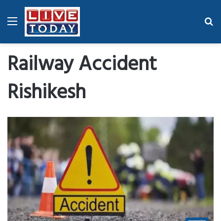
Menu
Se
fo
Railway Accident
Rishikesh