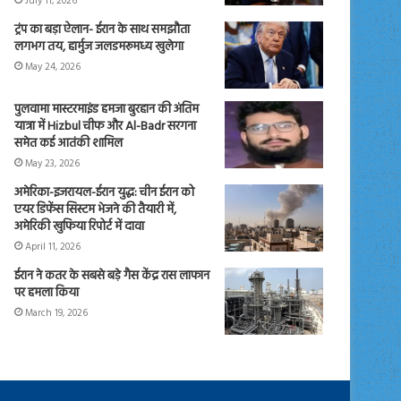
July 11, 2026
ट्रंप का बड़ा ऐलान- ईरान के साथ समझौता
लगभग तय, हार्मुज जलडमरूमध्य खुलेगा
May 24, 2026
पुलवामा मास्टरमाइंड हमजा बुरहान की अंतिम
यात्रा में Hizbul चीफ और Al-Badr सरगना
समेत कई आतंकी शामिल
May 23, 2026
अमेरिका-इजरायल-ईरान युद्ध: चीन ईरान को
एयर डिफेंस सिस्टम भेजने की तैयारी में,
अमेरिकी खुफिया रिपोर्ट में दावा
April 11, 2026
ईरान ने कतर के सबसे बड़े गैस केंद्र रास लाफान
पर हमला किया
March 19, 2026