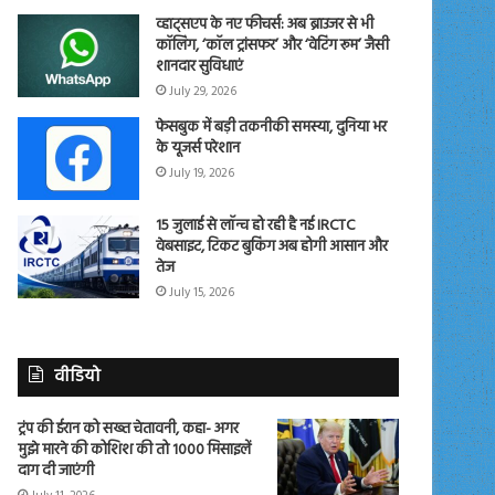
व्हाट्सएप के नए फीचर्स: अब ब्राउजर से भी
कॉलिंग, ‘कॉल ट्रांसफर’ और ‘वेटिंग रूम’ जैसी
शानदार सुविधाएं
July 29, 2026
फेसबुक में बड़ी तकनीकी समस्या, दुनिया भर
के यूजर्स परेशान
July 19, 2026
15 जुलाई से लॉन्च हो रही है नई IRCTC
वेबसाइट, टिकट बुकिंग अब होगी आसान और
तेज
July 15, 2026
वीडियो
ट्रंप की ईरान को सख्त चेतावनी, कहा- अगर
मुझे मारने की कोशिश की तो 1000 मिसाइलें
दाग दी जाएंगी